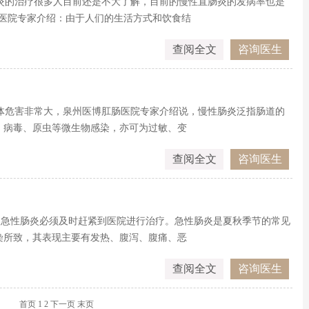
炎的治疗很多人目前还是不大了解，目前的慢性直肠炎的发病率也是
肠医院专家介绍：由于人们的生活方式和饮食结
查阅全文
咨询医生
体危害非常大，泉州医博肛肠医院专家介绍说，慢性肠炎泛指肠道的
、病毒、原虫等微生物感染，亦可为过敏、变
查阅全文
咨询医生
了急性肠炎必须及时赶紧到医院进行治疗。急性肠炎是夏秋季节的常见
染所致，其表现主要有发热、腹泻、腹痛、恶
查阅全文
咨询医生
首页
1
2
下一页
末页