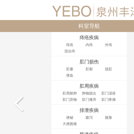
科室导航
痔疮疾病
痔疮
内痔
外痔
混合痔
肛门损伤
肛瘘
肛裂
脱肛
便血
肛周疾病
肛周脓肿
肿物脱出
肛门湿疹
肛门异物
肛门瘙痒
肛门疼痛
排泄疾病
便秘
腹泻
腹胀
大便困难