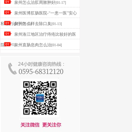
泉州怎么治肛周脓肿好
[01-17]
泉州医博肛肠医院-“一患一医”安心
私秘的诊疗
泉州怎么样去除口臭
[01-15]
[01-13]
泉州洛江地区治疗痔疮比较好的医
院
[01-05]
泉州直肠息肉怎么治
[01-04]