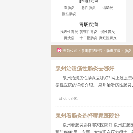
肠道疾病
直肠炎
急性肠炎
结肠炎
慢性肠炎
胃肠疾病
浅表性胃炎
萎缩性胃炎
慢性胃炎
胃溃疡
十二指肠炎
糜烂性胃炎
当前位置 >
泉州肛肠医院
>
肠道疾病
>
肠炎
泉州治溃疡性肠炎去哪好
泉州治溃疡性肠炎去哪好? 网上这是
疡性医院的详细介绍。 泉州治溃疡性肠炎
日期:[08-01]
泉州看肠炎选择哪家医院好
泉州看肠炎选择哪家医院好 泉州肛肠
预防疾病;另一方面，女性现在压力很大