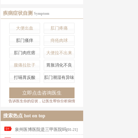
疾病症状自测
Symptom
大便出血
肛门疼痛
肛门瘙痒
痔疮肉球
肛门肉疙瘩
大便拉不出来
腹痛拉肚子
胃胀消化不良
打嗝胃反酸
肛门潮湿有异味
立即点击咨询医生
告诉医生你的症状，让医生帮你分析病情
搜索热点
hot on top
泉州医博医院是三甲医院吗
[01-21]