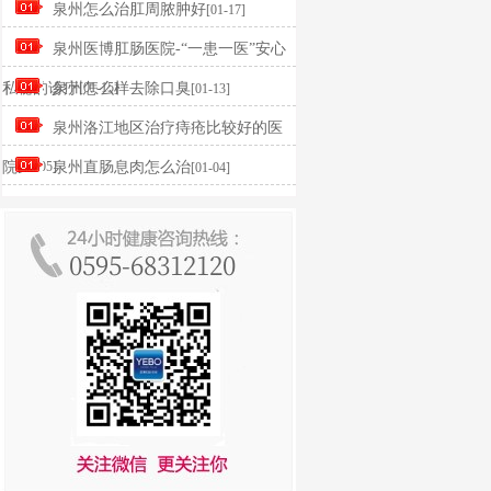
泉州怎么治肛周脓肿好
[01-17]
泉州医博肛肠医院-“一患一医”安心
私秘的诊疗
泉州怎么样去除口臭
[01-15]
[01-13]
泉州洛江地区治疗痔疮比较好的医
院
[01-05]
泉州直肠息肉怎么治
[01-04]