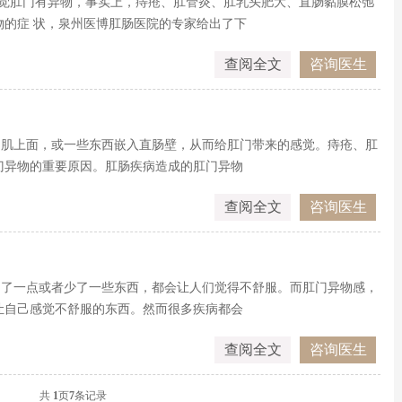
感觉肛门有异物，事实上，痔疮、肛管炎、肛乳头肥大、直肠黏膜松弛
物的症 状，泉州医博肛肠医院的专家给出了下
查阅全文
咨询医生
约肌上面，或一些东西嵌入直肠壁，从而给肛门带来的感觉。痔疮、肛
门异物的重要原因。肛肠疾病造成的肛门异物
查阅全文
咨询医生
多了一点或者少了一些东西，都会让人们觉得不舒服。而肛门异物感，
让自己感觉不舒服的东西。然而很多疾病都会
查阅全文
咨询医生
共
1
页
7
条记录