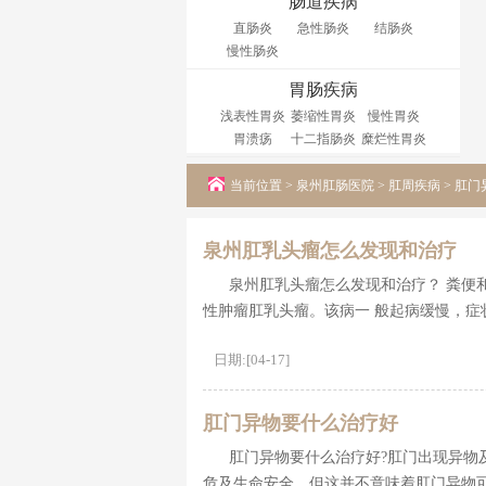
肠道疾病
直肠炎
急性肠炎
结肠炎
慢性肠炎
胃肠疾病
浅表性胃炎
萎缩性胃炎
慢性胃炎
胃溃疡
十二指肠炎
糜烂性胃炎
当前位置 >
泉州肛肠医院
>
肛周疾病
>
肛门
泉州肛乳头瘤怎么发现和治疗
泉州肛乳头瘤怎么发现和治疗？ 粪便
性肿瘤肛乳头瘤。该病一 般起病缓慢，症
日期:[04-17]
肛门异物要什么治疗好
肛门异物要什么治疗好?肛门出现异物
危及生命安全。但这并不意味着肛门异物