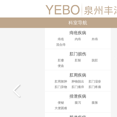
科室导航
痔疮疾病
痔疮
内痔
外痔
混合痔
肛门损伤
肛瘘
肛裂
脱肛
便血
肛周疾病
肛周脓肿
肿物脱出
肛门湿疹
肛门异物
肛门瘙痒
肛门疼痛
排泄疾病
便秘
腹泻
腹胀
大便困难