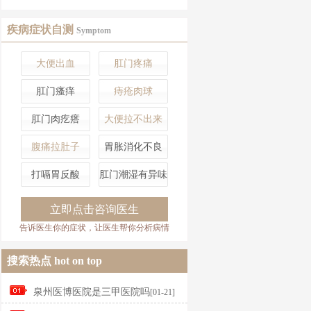
疾病症状自测
Symptom
大便出血
肛门疼痛
肛门瘙痒
痔疮肉球
肛门肉疙瘩
大便拉不出来
腹痛拉肚子
胃胀消化不良
打嗝胃反酸
肛门潮湿有异味
立即点击咨询医生
告诉医生你的症状，让医生帮你分析病情
搜索热点
hot on top
泉州医博医院是三甲医院吗
[01-21]