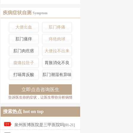
疾病症状自测
Symptom
大便出血
肛门疼痛
肛门瘙痒
痔疮肉球
肛门肉疙瘩
大便拉不出来
腹痛拉肚子
胃胀消化不良
打嗝胃反酸
肛门潮湿有异味
立即点击咨询医生
告诉医生你的症状，让医生帮你分析病情
搜索热点
hot on top
泉州医博医院是三甲医院吗
[01-21]