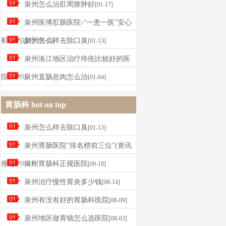
泉州怎么治肛周脓肿好
[01-17]
泉州医博肛肠医院-“一患一医”安心
私秘的诊疗
泉州怎么样去除口臭
[01-15]
[01-13]
泉州洛江地区治疗痔疮比较好的医
院
[01-05]
泉州直肠息肉怎么治
[01-04]
胃肠科
hot on top
泉州怎么样去除口臭
[01-13]
泉州胃肠医院“排名榜前三位”(资讯
推送)
[10-11]
泉州胃肠科正规医院
[09-10]
泉州治疗慢性胃炎多少钱
[08-14]
泉州有没有好的胃肠科医院
[08-09]
泉州地区做胃镜怎么选医院
[08-03]