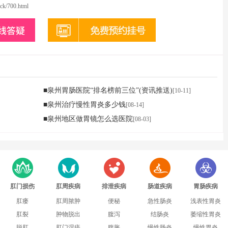
ck/700.html
■泉州胃肠医院“排名榜前三位”(资讯推送)
[10-11]
■泉州治疗慢性胃炎多少钱
[08-14]
■泉州地区做胃镜怎么选医院
[08-03]
肛门损伤
肛周疾病
排泄疾病
肠道疾病
胃肠疾病
肛瘘
肛周脓肿
便秘
急性肠炎
浅表性胃炎
肛裂
肿物脱出
腹泻
结肠炎
萎缩性胃炎
脱肛
肛门湿疹
腹胀
慢性肠炎
慢性胃炎