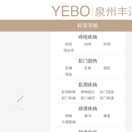
科室导航
痔疮疾病
痔疮
内痔
外痔
混合痔
肛门损伤
肛瘘
肛裂
脱肛
便血
肛周疾病
肛周脓肿
肿物脱出
肛门湿疹
肛门异物
肛门瘙痒
肛门疼痛
排泄疾病
便秘
腹泻
腹胀
大便困难